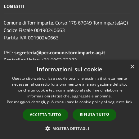
CONTATTI
Comune di Tornimparte. Corso 178 67049 Tornimparte(AQ)
Codice Fiscale 00190240663
Partita IVA 00190240663
PEC:
segreteria@pec.comune.tornimparte.aq.it
Centralino Unico: +39 0862 72372
×
Informazioni sui cookie
Questo sito web utilizza cookie tecnici e assimilati strettamente
necessari al corretto funzionamento e alla navigazione del sito,
Prenotazione appuntamento
nonché un cookie tecnico analitico al solo fine di elaborare
informazioni statistiche, aggregate e anonime.
Segnalazione disservizio
Per maggiori dettagli, può consultare la cookie policy al seguente
link
Leggi le FAQ
RIFIUTA TUTTO
ACCETTA TUTTO
Richiesta assistenza
MOSTRA DETTAGLI