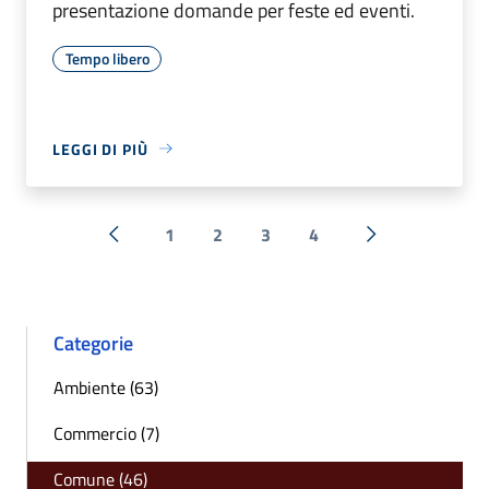
presentazione domande per feste ed eventi.
Tempo libero
LEGGI DI PIÙ
1
2
3
4
« Precedente
Successiva »
Categorie
Ambiente (63)
Commercio (7)
Comune (46)