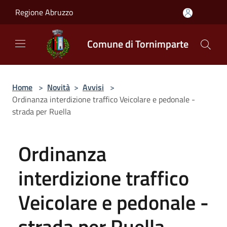
Salta al contenuto principale
Regione Abruzzo
Comune di Tornimparte
Home
>
Novità
>
Avvisi
>
Ordinanza interdizione traffico Veicolare e pedonale -
strada per Ruella
Ordinanza
interdizione traffico
Veicolare e pedonale -
strada per Ruella