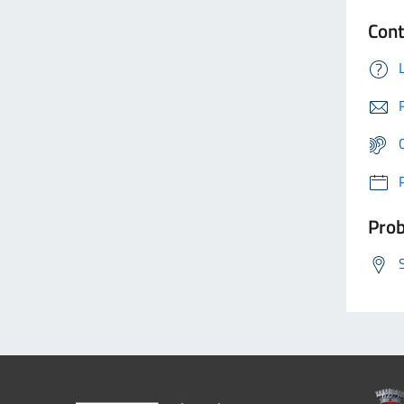
Cont
Prob