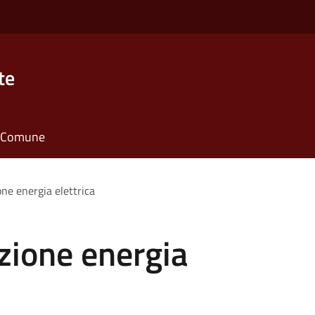
te
il Comune
one energia elettrica
uzione energia