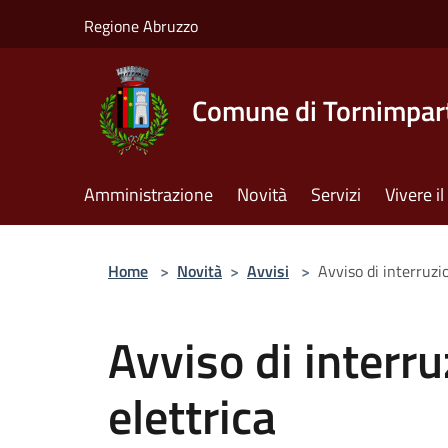
Salta al contenuto principale
Regione Abruzzo
Comune di Tornimpar
Amministrazione
Novità
Servizi
Vivere 
Home
>
Novità
>
Avvisi
>
Avviso di interruzi
Avviso di interr
elettrica