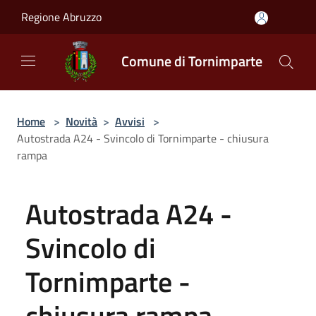
Salta al contenuto principale
Regione Abruzzo
Comune di Tornimparte
Home
>
Novità
>
Avvisi
>
Autostrada A24 - Svincolo di Tornimparte - chiusura
rampa
Autostrada A24 -
Svincolo di
Tornimparte -
chiusura rampa