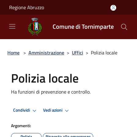
Salta al contenuto principale
Regione Abruzzo
Comune di Tornimparte
Home
>
Amministrazione
>
Uffici
>
Polizia locale
Polizia locale
Ha funzioni di prevenzione e controllo.
Condividi
Vedi azioni
Argomenti:
Polizia
Risposta alle emergenze