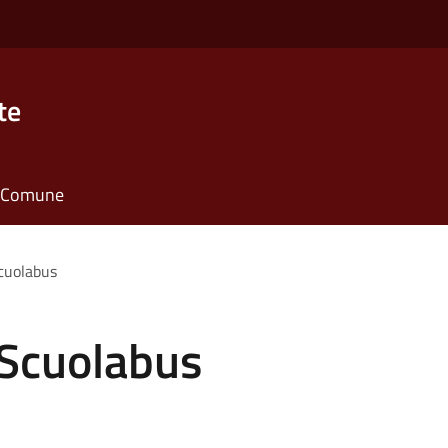
te
il Comune
cuolabus
 Scuolabus