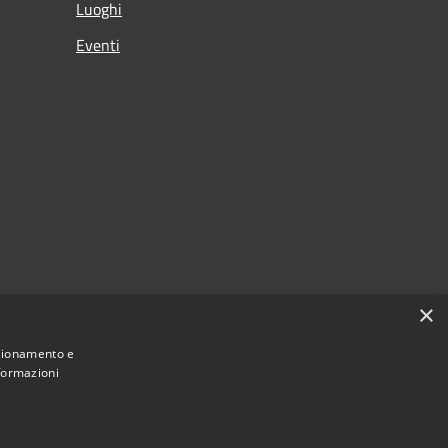
Luoghi
Eventi
×
nzionamento e
nformazioni