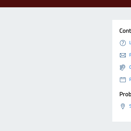
Cont
Prob