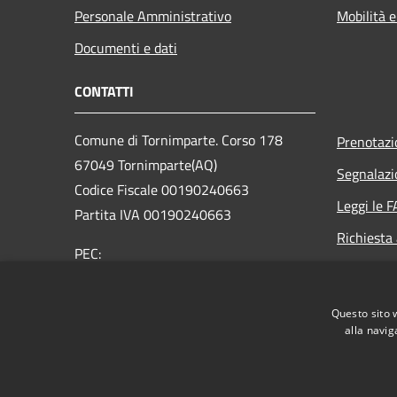
Personale Amministrativo
Mobilità e
Documenti e dati
CONTATTI
Comune di Tornimparte. Corso 178
Prenotaz
67049 Tornimparte(AQ)
Segnalazi
Codice Fiscale 00190240663
Leggi le 
Partita IVA 00190240663
Richiesta
PEC:
segreteria@pec.comune.tornimparte.aq.it
Centralino Unico: +39 0862 72372
Questo sito 
alla navig