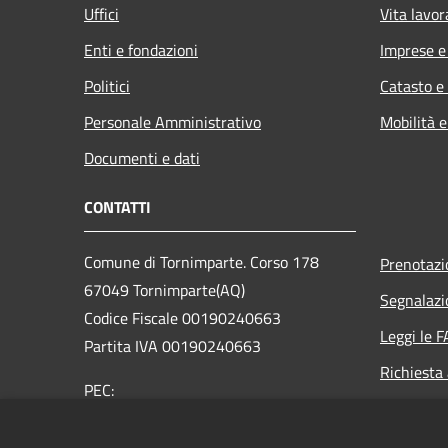
Uffici
Vita lavor
Enti e fondazioni
Imprese 
Politici
Catasto e
Personale Amministrativo
Mobilità e
Documenti e dati
CONTATTI
Comune di Tornimparte. Corso 178
Prenotaz
67049 Tornimparte(AQ)
Segnalazi
Codice Fiscale 00190240663
Leggi le 
Partita IVA 00190240663
Richiesta
PEC:
segreteria@pec.comune.tornimparte.aq.it
Centralino Unico: +39 0862 72372