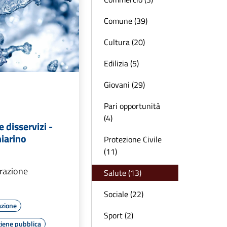
Comune (39)
Cultura (20)
Edilizia (5)
Giovani (29)
Pari opportunità
(4)
disservizi -
iarino
Protezione Civile
(11)
arazione
Salute (13)
Sociale (22)
azione
Sport (2)
giene pubblica