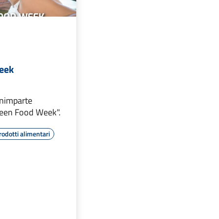
eek
rnimparte
Green Food Week".
rodotti alimentari