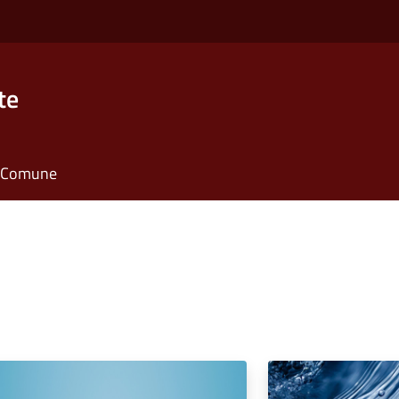
te
il Comune