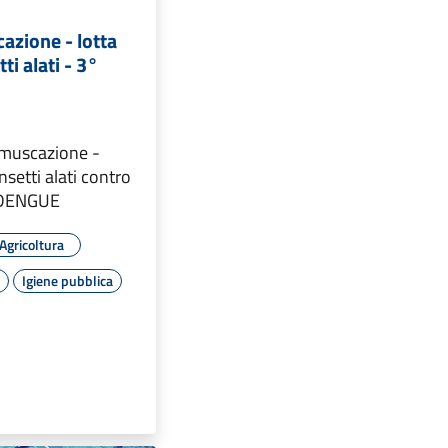
azione - lotta
ti alati - 3°
emuscazione -
insetti alati contro
i DENGUE
Agricoltura
o
Igiene pubblica