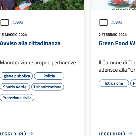
AVVISI
AVVISI
15 MAGGIO 2024
2 FEBBRAIO 2024
Avviso alla cittadinanza
Green Food W
Manutenzione proprie pertinenze
Il Comune di To
aderisce alla "
Igiene pubblica
Polizia
Istruzione
P
Spazio Verde
Urbanizzazione
Protezione civile
LEGGI DI PIÙ
LEGGI DI PIÙ