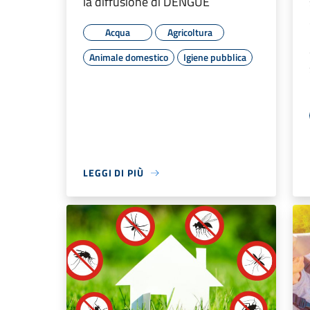
la diffusione di DENGUE
Acqua
Agricoltura
Animale domestico
Igiene pubblica
LEGGI DI PIÙ