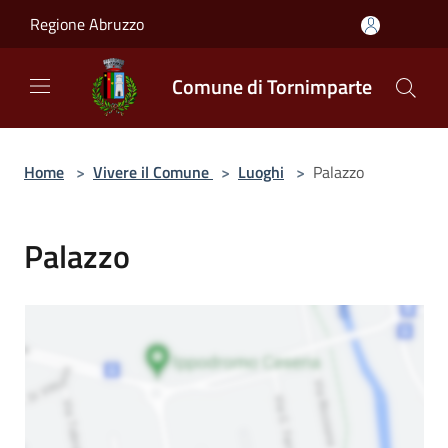
Salta al contenuto principale
Regione Abruzzo
Comune di Tornimparte
Home
>
Vivere il Comune
>
Luoghi
>
Palazzo
Palazzo