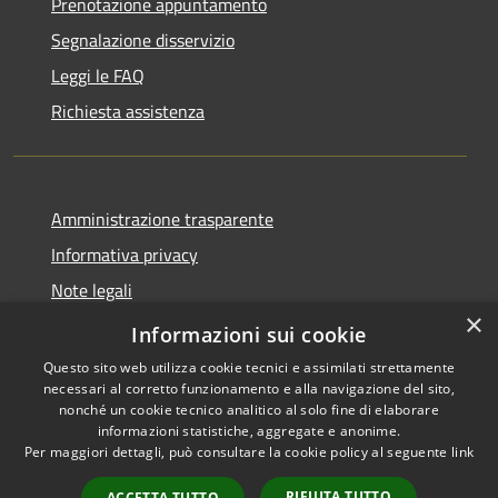
Prenotazione appuntamento
Segnalazione disservizio
Leggi le FAQ
Richiesta assistenza
Amministrazione trasparente
Informativa privacy
Note legali
×
Dichiarazione di accessibilità
Informazioni sui cookie
Questo sito web utilizza cookie tecnici e assimilati strettamente
necessari al corretto funzionamento e alla navigazione del sito,
nonché un cookie tecnico analitico al solo fine di elaborare
informazioni statistiche, aggregate e anonime.
RSS
Copyright © 2026 • Comune di
Per maggiori dettagli, può consultare la cookie policy al seguente
link
Accessibilità
Tornimparte • Powered by
Privacy
Municipium
Accesso
•
RIFIUTA TUTTO
ACCETTA TUTTO