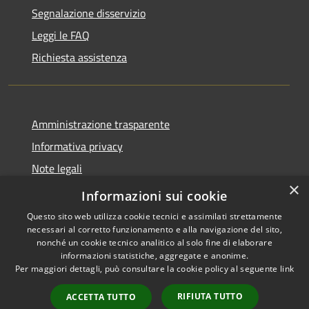
Segnalazione disservizio
Leggi le FAQ
Richiesta assistenza
Amministrazione trasparente
Informativa privacy
Note legali
×
Dichiarazione di accessibilità
Informazioni sui cookie
Questo sito web utilizza cookie tecnici e assimilati strettamente
necessari al corretto funzionamento e alla navigazione del sito,
nonché un cookie tecnico analitico al solo fine di elaborare
informazioni statistiche, aggregate e anonime.
RSS
Copyright © 2026 • Comune di
Per maggiori dettagli, può consultare la cookie policy al seguente
link
Accessibilità
Tornimparte • Powered by
Privacy
Municipium
Accesso
•
RIFIUTA TUTTO
ACCETTA TUTTO