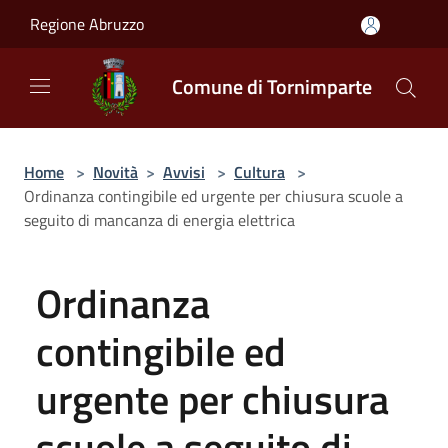
Salta al contenuto principale
Regione Abruzzo
Comune di Tornimparte
Home
>
Novità
>
Avvisi
>
Cultura
>
Ordinanza contingibile ed urgente per chiusura scuole a
seguito di mancanza di energia elettrica
Ordinanza
contingibile ed
urgente per chiusura
scuole a seguito di