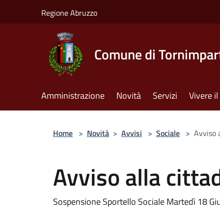
Salta al contenuto principale
Regione Abruzzo
Comune di Tornimpar
Amministrazione
Novità
Servizi
Vivere 
Home
>
Novità
>
Avvisi
>
Sociale
>
Avviso 
Avviso alla citt
Sospensione Sportello Sociale Martedì 18 G