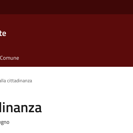
te
il Comune
alla cittadinanza
adinanza
iugno