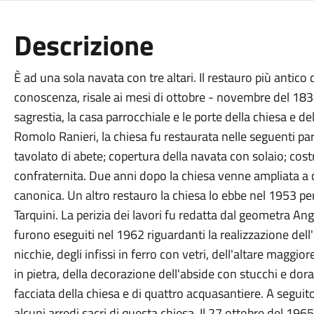
Descrizione
È ad una sola navata con tre altari. Il restauro più antico d
conoscenza, risale ai mesi di ottobre - novembre del 1834. 
sagrestia, la casa parrocchiale e le porte della chiesa e d
Romolo Ranieri, la chiesa fu restaurata nelle seguenti pa
tavolato di abete; copertura della navata con solaio; cost
confraternita. Due anni dopo la chiesa venne ampliata a c
canonica. Un altro restauro la chiesa lo ebbe nel 1953 p
Tarquini. La perizia dei lavori fu redatta dal geometra Ange
furono eseguiti nel 1962 riguardanti la realizzazione dell'i
nicchie, degli infissi in ferro con vetri, dell'altare magg
in pietra, della decorazione dell'abside con stucchi e dorat
facciata della chiesa e di quattro acquasantiere. A seguito
alcuni arredi sacri di questa chiesa. Il 27 ottobre del 19