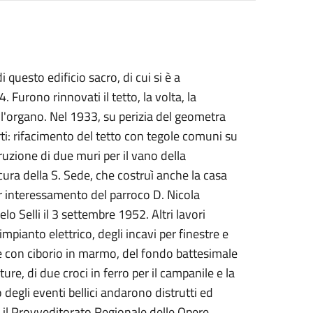
i questo edificio sacro, di cui si è a
Furono rinnovati il tetto, la volta, la
ell'organo. Nel 1933, su perizia del geometra
rti: rifacimento del tetto con tegole comuni su
ruzione di due muri per il vano della
ura della S. Sede, che costruì anche la casa
er interessamento del parroco D. Nicola
lo Selli il 3 settembre 1952. Altri lavori
mpianto elettrico, degli incavi per finestre e
iore con ciborio in marmo, del fondo battesimale
ure, di due croci in ferro per il campanile e la
 degli eventi bellici andarono distrutti ed
65 il Provveditorato Regionale delle Opere