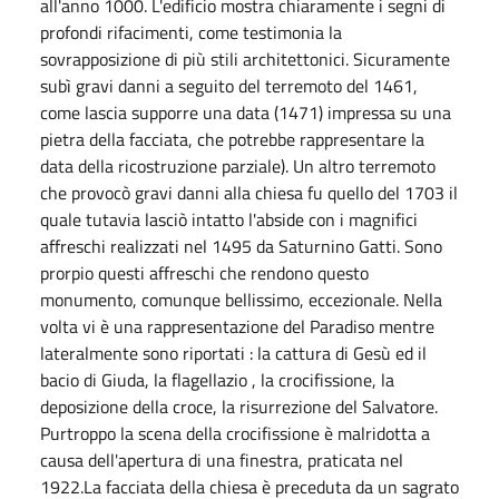
all'anno 1000. L'edificio mostra chiaramente i segni di
profondi rifacimenti, come testimonia la
sovrapposizione di più stili architettonici. Sicuramente
subì gravi danni a seguito del terremoto del 1461,
come lascia supporre una data (1471) impressa su una
pietra della facciata, che potrebbe rappresentare la
data della ricostruzione parziale). Un altro terremoto
che provocò gravi danni alla chiesa fu quello del 1703 il
quale tutavia lasciò intatto l'abside con i magnifici
affreschi realizzati nel 1495 da Saturnino Gatti. Sono
prorpio questi affreschi che rendono questo
monumento, comunque bellissimo, eccezionale. Nella
volta vi è una rappresentazione del Paradiso mentre
lateralmente sono riportati : la cattura di Gesù ed il
bacio di Giuda, la flagellazio , la crocifissione, la
deposizione della croce, la risurrezione del Salvatore.
Purtroppo la scena della crocifissione è malridotta a
causa dell'apertura di una finestra, praticata nel
1922.La facciata della chiesa è preceduta da un sagrato