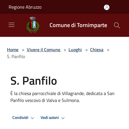
Salta al contenuto principale
Regione Abruzzo
Comune di Tornimparte
Home
>
Vivere il Comune
>
Luoghi
>
Chiesa
>
S. Panfilo
S. Panfilo
È la chiesa parrocchiale di Villagrande, dedicata a San
Panfilo vescovo di Valva e Sulmona.
Condividi
Vedi azioni