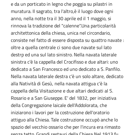
e da un porticato in legno che poggia su pilastri in
muratura. Il sagrato, tra l'altro,è il luogo dove ogni
anno, nella notte tra il 30 aprile ed il 1 maggio, si
rinnova la tradizione del "calenne".Una particolarità
architettonica della chiesa, unica nel circondario,
consiste nel fatto di essere disposta su quattro navate :
oltre a quella centrale ci sono due navate sul lato
destrp ed una sul lato sinistro. Nella navata laterale
sinistra c'è la cappella del Crocifisso e due altari: uno
dedicato a San Francesco ed uno dedicato a S. Panfilo.
Nella navata laterale destra c'è un solo altare, dedicato
alla Natività di Gesù, nella navata attigua c'è la
cappella della Visitazione e due altari dedicati al S.
Rosario e a San Giuseppe. E' del 1832, per iniziativa
della Congregazione laicale dell'Addolorata, che
iniziarono i lavori per la costruzione dell'oratorio
attiguo alla Chiesa. Tale costruzione occupò anche lo
spazio del vecchio ossario che per l'incura era rimasto
senza tetto. Grandi restauri della Chiesa Nel 1913 fu