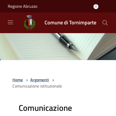
Salta al contenuto principale
Regione Abruzzo
Comune di Tornimparte
Home
>
Argomenti
>
Comunicazione istituzionale
Comunicazione