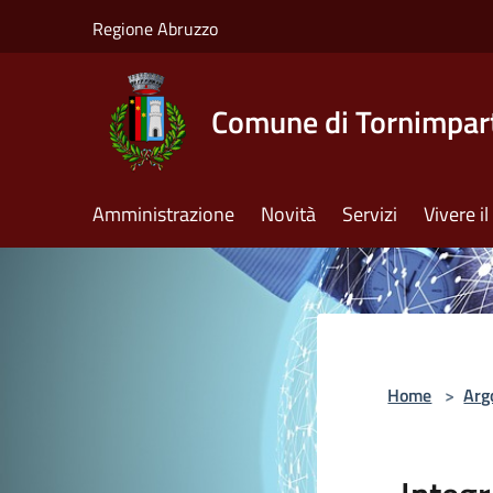
Salta al contenuto principale
Regione Abruzzo
Comune di Tornimpar
Amministrazione
Novità
Servizi
Vivere 
Home
>
Arg