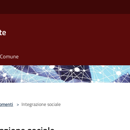
te
il Comune
omenti
>
Integrazione sociale