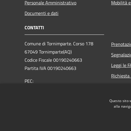
Personale Amministrativo
Mobilità e
Documenti e dati
CONTATTI
Comune di Tornimparte. Corso 178
Prenotaz
67049 Tornimparte(AQ)
Segnalazi
Codice Fiscale 00190240663
Leggi le 
Partita IVA 00190240663
Richiesta
PEC:
segreteria@pec.comune.tornimparte.aq.it
Centralino Unico: +39 0862 72372
Questo sito 
alla navig