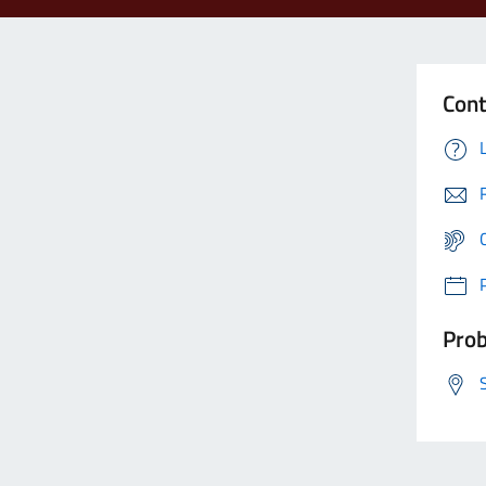
Cont
Prob