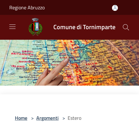
Salta al contenuto principale
Regione Abruzzo
Comune di Tornimparte
Home
>
Argomenti
>
Estero