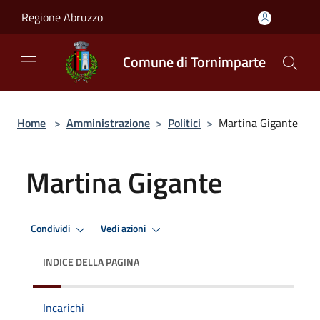
Salta al contenuto principale
Regione Abruzzo
Comune di Tornimparte
Home
>
Amministrazione
>
Politici
>
Martina Gigante
Martina Gigante
Condividi
Vedi azioni
INDICE DELLA PAGINA
Incarichi