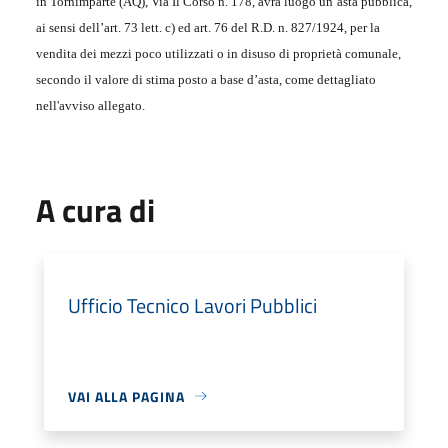
in Tornimparte (AQ), Via Il Corso n. 178, avrà luogo un’asta pubblica,
ai sensi dell’art. 73 lett. c) ed art. 76 del R.D. n. 827/1924, per la
vendita dei mezzi poco utilizzati o in disuso di proprietà comunale,
secondo il valore di stima posto a base d’asta, come dettagliato
nell'avviso allegato.
A cura di
Ufficio Tecnico Lavori Pubblici
VAI ALLA PAGINA