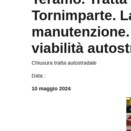
Lavori di manute
Provvedimenti di
autostradale.
Chiusura tratta autostradale
Data :
10 maggio 2024
Questo sito 
alla navig