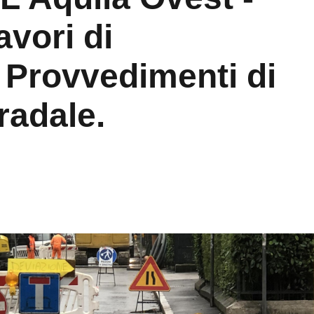
nzione.
 viabilità
Informazioni sui cookie
web utilizza cookie tecnici e assimilati strettamente necessari al corretto fu
azione del sito, nonché un cookie tecnico analitico al solo fine di elaborare i
statistiche, aggregate e anonime.