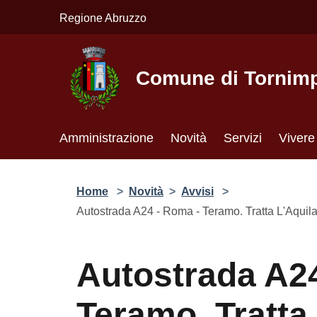
Salta al contenuto principale
Regione Abruzzo
Comune di Tornimpar
Amministrazione
Novità
Servizi
Vivere 
Home
>
Novità
>
Avvisi
>
Autostrada A24 - R
Autostrada A24 
Tratta L'Aquila 