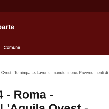
te
il Comune
oma - Teramo. Tratta L'Aquila Ovest - Tornimparte. Lavori di manut
- Roma - Teramo.
Ovest - Tornimparte.