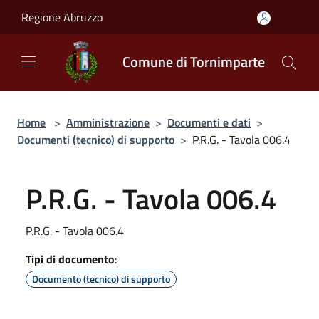
Salta al contenuto principale
Regione Abruzzo
Comune di Tornimparte
Home
>
Amministrazione
>
Documenti e dati
>
Documenti (tecnico) di supporto
>
P.R.G. - Tavola 006.4
P.R.G. - Tavola 006.4
P.R.G. - Tavola 006.4
Tipi di documento
:
Documento (tecnico) di supporto