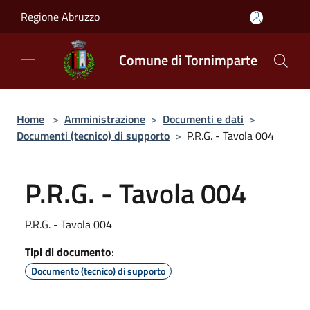
Salta al contenuto principale
Regione Abruzzo
Comune di Tornimparte
Home
>
Amministrazione
>
Documenti e dati
>
Documenti (tecnico) di supporto
>
P.R.G. - Tavola 004
P.R.G. - Tavola 004
P.R.G. - Tavola 004
Tipi di documento
:
Documento (tecnico) di supporto